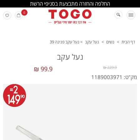
החלפה והחזרה מתבצעת בסניפי הרשת
0
דף הבית
>
נשים
>
נעל עקב
>
נעל עקב פנינה 39
נעל עקב
99.9 ₪
229.9 ₪
מק"ט: 1189003971