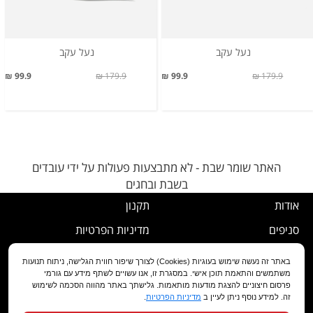
נעל עקב
נעל עקב
99.9 ₪
179.9 ₪
99.9 ₪
179.9 ₪
האתר שומר שבת - לא מתבצעות פעולות על ידי עובדים
בשבת ובחגים
אודות
תקנון
סניפים
מדיניות הפרטיות
דרושים
נוהל ביטול עסקה
באתר זה נעשה שימוש בעוגיות (Cookies) לצורך שיפור חווית הגלישה, ניתוח תנועות
משתמשים והתאמת תוכן אישי. במסגרת זו, אנו עשויים לשתף מידע עם גורמי
שירות לקוחות
מדיניות החלפה/החזרה/ביטול
פרסום חיצוניים להצגת מודעות מותאמות. גלישתך באתר מהווה הסכמה לשימוש
זה. למידע נוסף ניתן לעיין ב
מדיניות הפרטיות
.
מועדון לקוחות
הצהרת נגישות