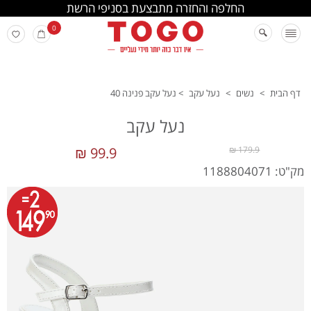
החלפה והחזרה מתבצעת בסניפי הרשת
0
דף הבית
>
נשים
>
נעל עקב
>
נעל עקב פנינה 40
נעל עקב
99.9 ₪
179.9 ₪
מק"ט: 1188804071