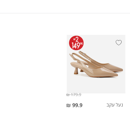
179.9 ₪
נעל עקב
99.9 ₪