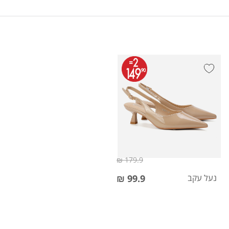
179.9 ₪
נעל עקב
99.9 ₪