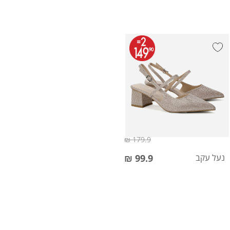
179.9 ₪
נעל עקב
99.9 ₪