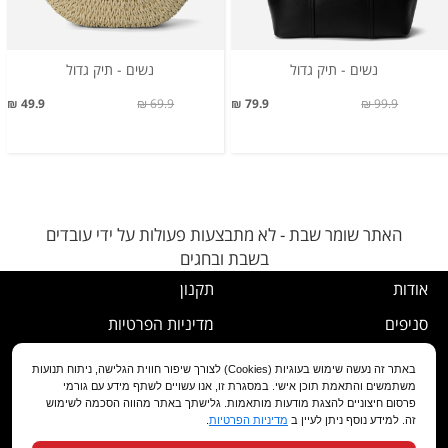
נשים - תיק גדול
נשים - תיק גדול
49.9 ₪
69.9 ₪
79.9 ₪
99.9 ₪
האתר שומר שבת - לא מתבצעות פעולות על ידי עובדים
בשבת ובחגים
אודות
תקנון
סניפים
מדיניות הפרטיות
דרושים
נוהל ביטול עסקה
באתר זה נעשה שימוש בעוגיות (Cookies) לצורך שיפור חווית הגלישה, ניתוח תנועות
משתמשים והתאמת תוכן אישי. במסגרת זו, אנו עשויים לשתף מידע עם גורמי
שירות לקוחות
מדיניות החלפה/החזרה/ביטול
פרסום חיצוניים להצגת מודעות מותאמות. גלישתך באתר מהווה הסכמה לשימוש
זה. למידע נוסף ניתן לעיין ב
מדיניות הפרטיות
.
מועדון לקוחות
הצהרת נגישות