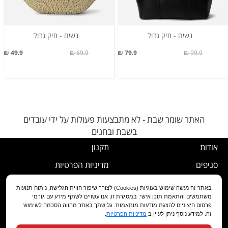
נשים - תיק גדול
נשים - תיק גדול
49.9 ₪
69.9 ₪
79.9 ₪
99.9 ₪
האתר שומר שבת - לא מתבצעות פעולות על ידי עובדים
בשבת ובחגים
אודות
תקנון
סניפים
מדיניות הפרטיות
דרושים
נוהל ביטול עסקה
באתר זה נעשה שימוש בעוגיות (Cookies) לצורך שיפור חווית הגלישה, ניתוח תנועות
משתמשים והתאמת תוכן אישי. במסגרת זו, אנו עשויים לשתף מידע עם גורמי
שירות לקוחות
מדיניות החלפה/החזרה/ביטול
פרסום חיצוניים להצגת מודעות מותאמות. גלישתך באתר מהווה הסכמה לשימוש
זה. למידע נוסף ניתן לעיין ב
מדיניות הפרטיות
.
מועדון לקוחות
הצהרת נגישות