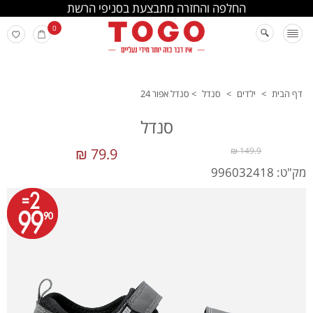
החלפה והחזרה מתבצעת בסניפי הרשת
0
דף הבית
>
ילדים
>
סנדל
>
סנדל אפור 24
סנדל
79.9 ₪
149.9 ₪
מק"ט: 996032418