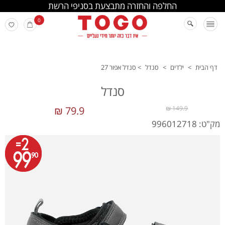
החלפה והחזרה מתבצעת בסניפי הרשת
0
דף הבית
>
ילדים
>
סנדל
>
סנדל אפור 27
סנדל
79.9 ₪
149.9 ₪
מק"ט: 996012718