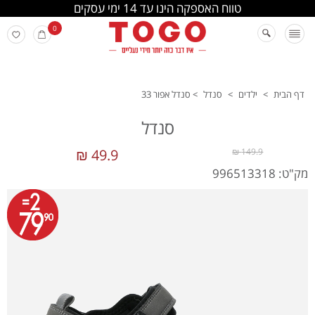
החלפה והחזרה מתבצעת בסניפי הרשת
0
דף הבית
>
ילדים
>
סנדל
>
סנדל אפור 33
סנדל
49.9 ₪
149.9 ₪
מק"ט: 996513318