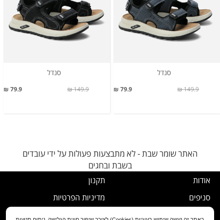
סנדל
סנדל
79.9 ₪
149.9 ₪
79.9 ₪
149.9 ₪
האתר שומר שבת - לא מתבצעות פעולות על ידי עובדים
בשבת ובחגים
אודות
תקנון
סניפים
מדיניות הפרטיות
דרושים
נוהל ביטול עסקה
באתר זה נעשה שימוש בעוגיות (Cookies) לצורך שיפור חווית הגלישה, ניתוח תנועות