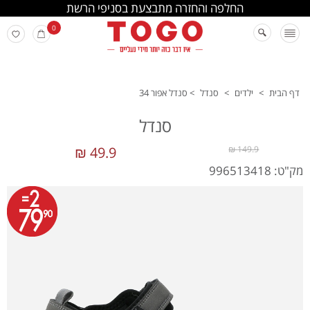
החלפה והחזרה מתבצעת בסניפי הרשת
0
דף הבית
>
ילדים
>
סנדל
>
סנדל אפור 34
סנדל
49.9 ₪
149.9 ₪
מק"ט: 996513418