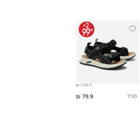
149.9 ₪
סנדל
79.9 ₪