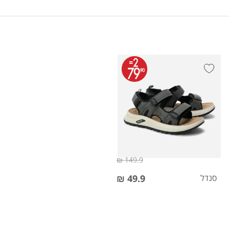
149.9 ₪
סנדל
49.9 ₪