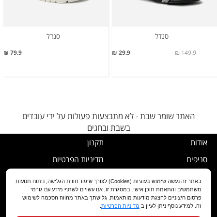
סנדל
סנדל
79.9 ₪
29.9 ₪
149.9 ₪
האתר שומר שבת - לא מתבצעות פעולות על ידי עובדים
בשבת ובחגים
אודות
תקנון
סניפים
מדיניות הפרטיות
דרושים
נוהל ביטול עסקה
באתר זה נעשה שימוש בעוגיות (Cookies) לצורך שיפור חווית הגלישה, ניתוח תנועות
משתמשים והתאמת תוכן אישי. במסגרת זו, אנו עשויים לשתף מידע עם גורמי
שירות לקוחות
מדיניות החלפה/החזרה/ביטול
פרסום חיצוניים להצגת מודעות מותאמות. גלישתך באתר מהווה הסכמה לשימוש
זה. למידע נוסף ניתן לעיין ב
מדיניות הפרטיות
.
מועדון לקוחות
הצהרת נגישות