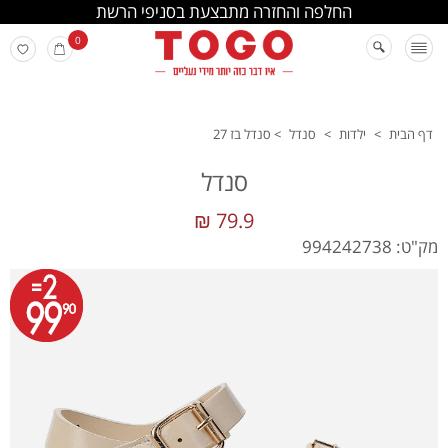
החלפה והחזרה מתבצעת בסניפי הרשת
0
דף הבית
>
ילדות
>
סנדל
>
סנדל בז 27
סנדל
79.9 ₪
מק"ט: 994242738