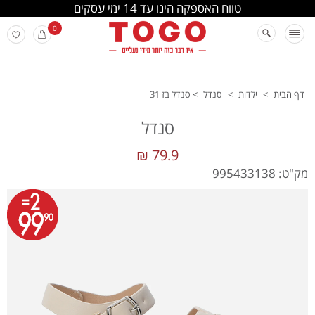
החלפה והחזרה מתבצעת בסניפי הרשת
0
דף הבית
>
ילדות
>
סנדל
>
סנדל בז 31
סנדל
79.9 ₪
מק"ט: 995433138