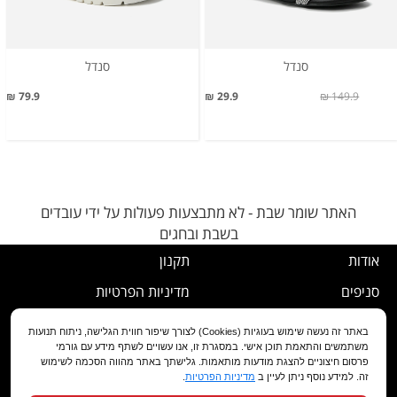
סנדל
סנדל
79.9 ₪
29.9 ₪
149.9 ₪
האתר שומר שבת - לא מתבצעות פעולות על ידי עובדים
בשבת ובחגים
אודות
תקנון
סניפים
מדיניות הפרטיות
דרושים
נוהל ביטול עסקה
באתר זה נעשה שימוש בעוגיות (Cookies) לצורך שיפור חווית הגלישה, ניתוח תנועות
משתמשים והתאמת תוכן אישי. במסגרת זו, אנו עשויים לשתף מידע עם גורמי
שירות לקוחות
מדיניות החלפה/החזרה/ביטול
פרסום חיצוניים להצגת מודעות מותאמות. גלישתך באתר מהווה הסכמה לשימוש
זה. למידע נוסף ניתן לעיין ב
מדיניות הפרטיות
.
מועדון לקוחות
הצהרת נגישות