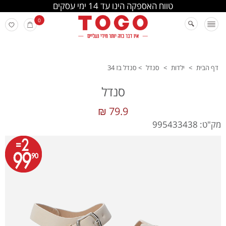
החלפה והחזרה מתבצעת בסניפי הרשת
0
דף הבית
>
ילדות
>
סנדל
>
סנדל בז 34
סנדל
79.9 ₪
מק"ט: 995433438