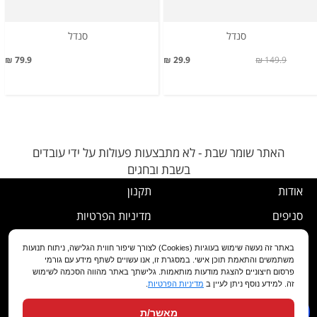
סנדל
סנדל
79.9 ₪
29.9 ₪
149.9 ₪
האתר שומר שבת - לא מתבצעות פעולות על ידי עובדים
בשבת ובחגים
אודות
תקנון
סניפים
מדיניות הפרטיות
דרושים
נוהל ביטול עסקה
באתר זה נעשה שימוש בעוגיות (Cookies) לצורך שיפור חווית הגלישה, ניתוח תנועות
משתמשים והתאמת תוכן אישי. במסגרת זו, אנו עשויים לשתף מידע עם גורמי
שירות לקוחות
מדיניות החלפה/החזרה/ביטול
פרסום חיצוניים להצגת מודעות מותאמות. גלישתך באתר מהווה הסכמה לשימוש
זה. למידע נוסף ניתן לעיין ב
מדיניות הפרטיות
.
מועדון לקוחות
הצהרת נגישות
מאשר/ת
שאלות ותשובות