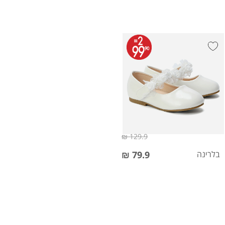
129.9 ₪
בלרינה
79.9 ₪