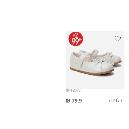
129.9 ₪
בלרינה
79.9 ₪