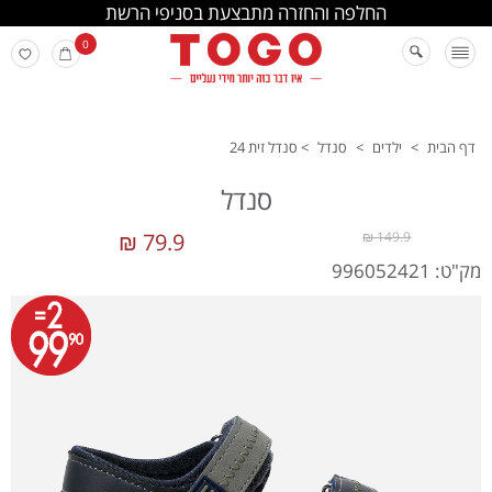
החלפה והחזרה מתבצעת בסניפי הרשת
0
דף הבית
>
ילדים
>
סנדל
>
סנדל זית 24
סנדל
79.9 ₪
149.9 ₪
מק"ט: 996052421