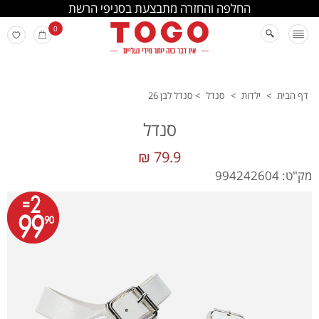
החלפה והחזרה מתבצעת בסניפי הרשת
0
דף הבית
>
ילדות
>
סנדל
>
סנדל לבן 26
סנדל
79.9 ₪
מק"ט: 994242604