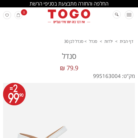
החלפה והחזרה מתבצעת בסניפי הרשת
0
דף הבית
>
ילדות
>
סנדל
>
סנדל לבן 30
סנדל
79.9 ₪
מק"ט: 995163004