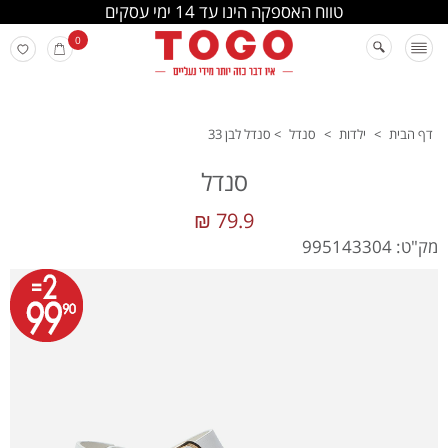
החלפה והחזרה מתבצעת בסניפי הרשת
0
דף הבית
>
ילדות
>
סנדל
>
סנדל לבן 33
סנדל
79.9 ₪
מק"ט: 995143304