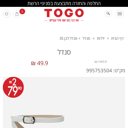
החלפה והחזרה מתבצעת בסניפי הרשת
0
דף הבית
>
ילדות
>
סנדל
>
סנדל לבן 35
סנדל
49.9 ₪
149.9 ₪
מק"ט: 995753504