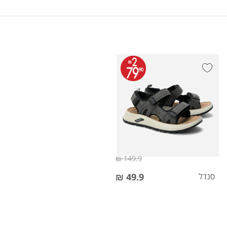
149.9 ₪
סנדל
49.9 ₪