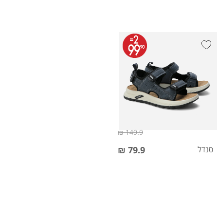
149.9 ₪
סנדל
79.9 ₪