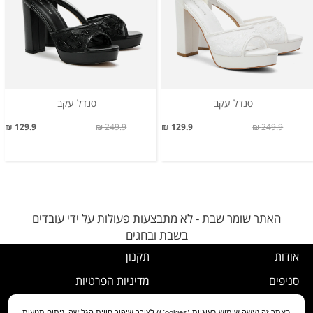
סנדל עקב
סנדל עקב
129.9 ₪
249.9 ₪
129.9 ₪
249.9 ₪
האתר שומר שבת - לא מתבצעות פעולות על ידי עובדים
בשבת ובחגים
אודות
תקנון
סניפים
מדיניות הפרטיות
דרושים
נוהל ביטול עסקה
באתר זה נעשה שימוש בעוגיות (Cookies) לצורך שיפור חווית הגלישה, ניתוח תנועות