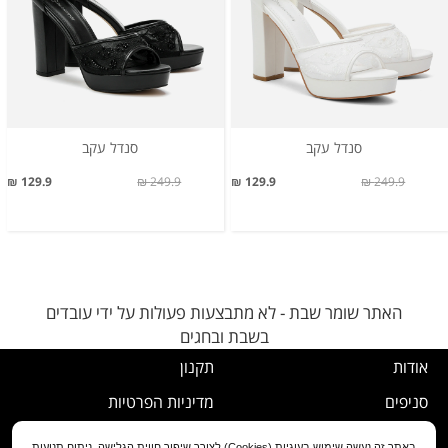
סנדל עקב
סנדל עקב
129.9 ₪
249.9 ₪
129.9 ₪
249.9 ₪
האתר שומר שבת - לא מתבצעות פעולות על ידי עובדים
בשבת ובחגים
אודות
תקנון
סניפים
מדיניות הפרטיות
דרושים
נוהל ביטול עסקה
באתר זה נעשה שימוש בעוגיות (Cookies) לצורך שיפור חווית הגלישה, ניתוח תנועות