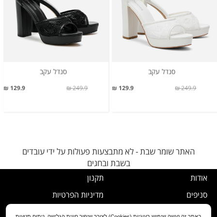
סנדל עקב
סנדל עקב
129.9 ₪
249.9 ₪
129.9 ₪
249.9 ₪
האתר שומר שבת - לא מתבצעות פעולות על ידי עובדים
בשבת ובחגים
אודות
תקנון
סניפים
מדיניות הפרטיות
דרושים
נוהל ביטול עסקה
באתר זה נעשה שימוש בעוגיות (Cookies) לצורך שיפור חווית הגלישה, ניתוח תנועות