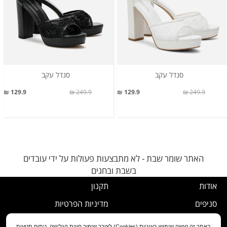
סנדל עקב
סנדל עקב
129.9 ₪
249.9 ₪
129.9 ₪
249.9 ₪
האתר שומר שבת - לא מתבצעות פעולות על ידי עובדים
בשבת ובחגים
אודות
תקנון
סניפים
מדיניות הפרטיות
דרושים
נוהל ביטול עסקה
באתר זה נעשה שימוש בעוגיות (Cookies) לצורך שיפור חווית הגלישה, ניתוח תנועות