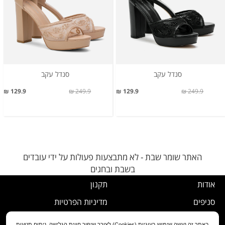
סנדל עקב
סנדל עקב
129.9 ₪
249.9 ₪
129.9 ₪
249.9 ₪
האתר שומר שבת - לא מתבצעות פעולות על ידי עובדים
בשבת ובחגים
אודות
תקנון
סניפים
מדיניות הפרטיות
דרושים
נוהל ביטול עסקה
באתר זה נעשה שימוש בעוגיות (Cookies) לצורך שיפור חווית הגלישה, ניתוח תנועות