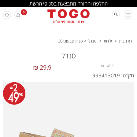
החלפה והחזרה מתבצעת בסניפי הרשת
0
דף הבית
>
ילדות
>
סנדל
>
סנדל צבעוני 30
סנדל
29.9 ₪
149.9 ₪
מק"ט: 995413019