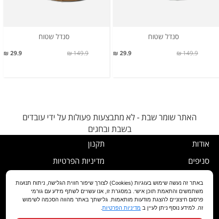
סנדל שטוח
סנדל שטוח
29.9 ₪
149.9 ₪
29.9 ₪
149.9 ₪
האתר שומר שבת - לא מתבצעות פעולות על ידי עובדים
בשבת ובחגים
אודות
תקנון
סניפים
מדיניות הפרטיות
דרושים
נוהל ביטול עסקה
באתר זה נעשה שימוש בעוגיות (Cookies) לצורך שיפור חווית הגלישה, ניתוח תנועות
משתמשים והתאמת תוכן אישי. במסגרת זו, אנו עשויים לשתף מידע עם גורמי
שירות לקוחות
מדיניות החלפה/החזרה/ביטול
פרסום חיצוניים להצגת מודעות מותאמות. גלישתך באתר מהווה הסכמה לשימוש
זה. למידע נוסף ניתן לעיין ב
מדיניות הפרטיות
.
מועדון לקוחות
הצהרת נגישות