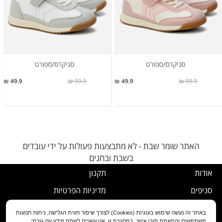
סניקרס/ספורט
סניקרס/ספורט
49.9 ₪
99.9 ₪
49.9 ₪
99.9 ₪
האתר שומר שבת - לא מתבצעות פעולות על ידי עובדים
בשבת ובחגים
אודות
תקנון
סניפים
מדיניות הפרטיות
דרושים
נוהל ביטול עסקה
באתר זה נעשה שימוש בעוגיות (Cookies) לצורך שיפור חווית הגלישה, ניתוח תנועות
משתמשים והתאמת תוכן אישי. במסגרת זו, אנו עשויים לשתף מידע עם גורמי