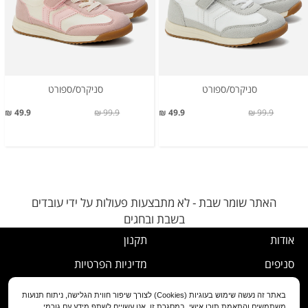
סניקרס/ספורט
סניקרס/ספורט
49.9 ₪
99.9 ₪
49.9 ₪
99.9 ₪
האתר שומר שבת - לא מתבצעות פעולות על ידי עובדים
בשבת ובחגים
אודות
תקנון
סניפים
מדיניות הפרטיות
דרושים
נוהל ביטול עסקה
באתר זה נעשה שימוש בעוגיות (Cookies) לצורך שיפור חווית הגלישה, ניתוח תנועות
משתמשים והתאמת תוכן אישי. במסגרת זו, אנו עשויים לשתף מידע עם גורמי