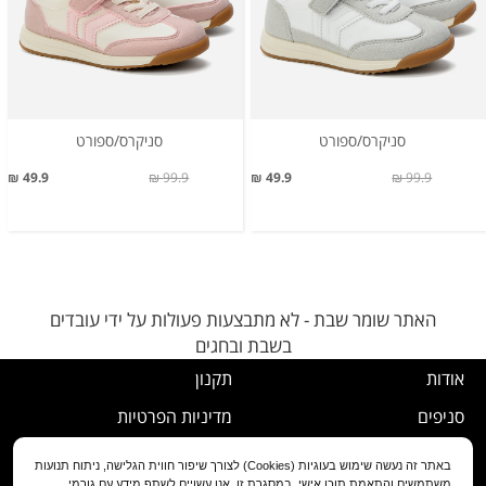
סניקרס/ספורט
סניקרס/ספורט
49.9 ₪
99.9 ₪
49.9 ₪
99.9 ₪
האתר שומר שבת - לא מתבצעות פעולות על ידי עובדים
בשבת ובחגים
אודות
תקנון
סניפים
מדיניות הפרטיות
דרושים
נוהל ביטול עסקה
באתר זה נעשה שימוש בעוגיות (Cookies) לצורך שיפור חווית הגלישה, ניתוח תנועות
משתמשים והתאמת תוכן אישי. במסגרת זו, אנו עשויים לשתף מידע עם גורמי