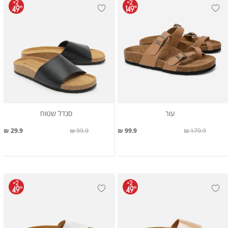
עור
סנדל שטוח
29.9 ₪
99.9 ₪
99.9 ₪
179.9 ₪