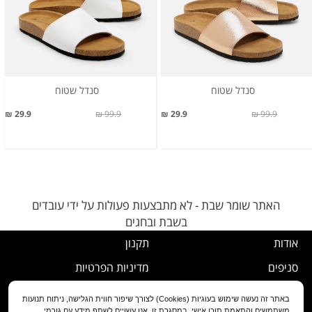
סנדל שטוח
סנדל שטוח
29.9 ₪
99.9 ₪
29.9 ₪
99.9 ₪
האתר שומר שבת - לא מתבצעות פעולות על ידי עובדים
בשבת ובחגים
אודות
תקנון
סניפים
מדיניות הפרטיות
דרושים
נוהל ביטול עסקה
באתר זה נעשה שימוש בעוגיות (Cookies) לצורך שיפור חווית הגלישה, ניתוח תנועות
משתמשים והתאמת תוכן אישי. במסגרת זו, אנו עשויים לשתף מידע עם גורמי