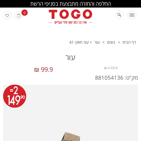
החלפה והחזרה מתבצעת בסניפי הרשת
0
דף הבית
>
נשים
>
עור
>
עור חאקי 41
עור
99.9 ₪
179.9 ₪
מק"ט: 881054136