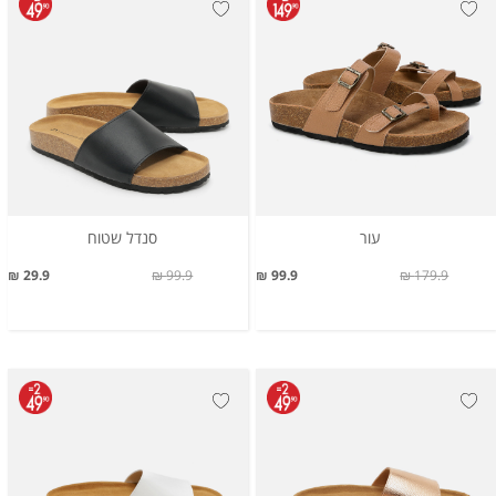
עור
סנדל שטוח
29.9 ₪
99.9 ₪
99.9 ₪
179.9 ₪