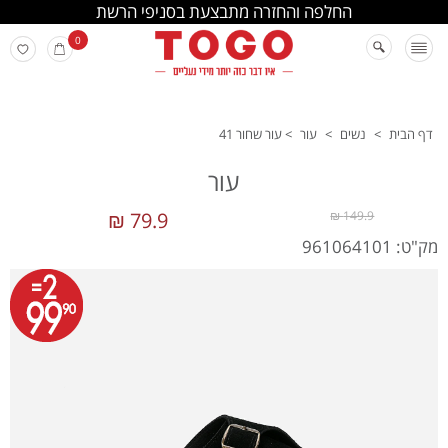
החלפה והחזרה מתבצעת בסניפי הרשת
0
דף הבית
>
נשים
>
עור
>
עור שחור 41
עור
79.9 ₪
149.9 ₪
מק"ט: 961064101