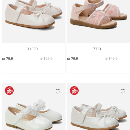
סנדל
בלרינה
79.9 ₪
129.9 ₪
79.9 ₪
149.9 ₪