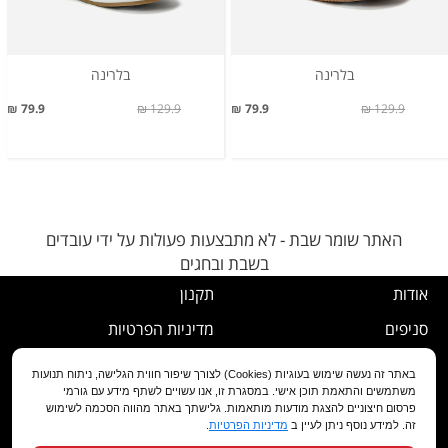
בלרינה
בלרינה
79.9 ₪
129.9 ₪
79.9 ₪
129.9 ₪
האתר שומר שבת - לא מתבצעות פעולות על ידי עובדים
בשבת ובחגים
אודות
תקנון
סניפים
מדיניות הפרטיות
דרושים
נוהל ביטול עסקה
באתר זה נעשה שימוש בעוגיות (Cookies) לצורך שיפור חווית הגלישה, ניתוח תנועות
משתמשים והתאמת תוכן אישי. במסגרת זו, אנו עשויים לשתף מידע עם גורמי
שירות לקוחות
מדיניות החלפה/החזרה/ביטול
פרסום חיצוניים להצגת מודעות מותאמות. גלישתך באתר מהווה הסכמה לשימוש
זה. למידע נוסף ניתן לעיין ב
מדיניות הפרטיות
.
מועדון לקוחות
הצהרת נגישות