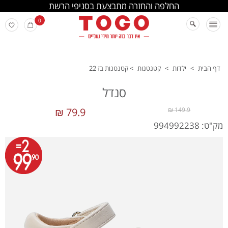
החלפה והחזרה מתבצעת בסניפי הרשת
0
דף הבית
>
ילדות
>
קטנטנות
>
קטנטנות בז 22
סנדל
79.9 ₪
149.9 ₪
מק"ט: 994992238