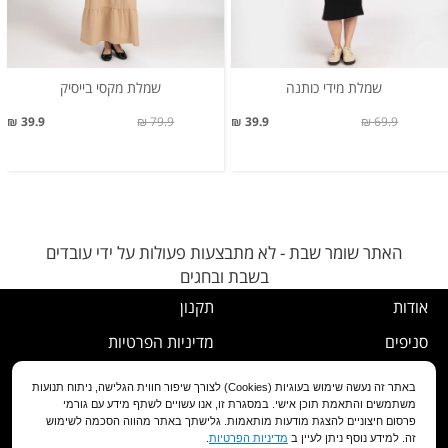
שמלת מידי כותנה
שמלת מקסי בייסיק
39.9 ₪
79.9 ₪
39.9 ₪
69.9 ₪
האתר שומר שבת - לא מתבצעות פעולות על ידי עובדים
בשבת ובחגים
אודות
תקנון
סניפים
מדיניות הפרטיות
דרושים
נוהל ביטול עסקה
באתר זה נעשה שימוש בעוגיות (Cookies) לצורך שיפור חווית הגלישה, ניתוח תנועות
משתמשים והתאמת תוכן אישי. במסגרת זו, אנו עשויים לשתף מידע עם גורמי
שירות לקוחות
מדיניות החלפה/החזרה/ביטול
פרסום חיצוניים להצגת מודעות מותאמות. גלישתך באתר מהווה הסכמה לשימוש
זה. למידע נוסף ניתן לעיין ב
מדיניות הפרטיות
.
מועדון לקוחות
הצהרת נגישות