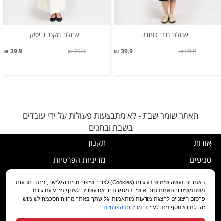
שמלת מידי כותנה
שמלת מקסי בייסיק
39.9 ₪
79.9 ₪
39.9 ₪
69.9 ₪
האתר שומר שבת - לא מתבצעות פעולות על ידי עובדים
בשבת ובחגים
אודות
תקנון
סניפים
מדיניות הפרטיות
דרושים
נוהל ביטול עסקה
באתר זה נעשה שימוש בעוגיות (Cookies) לצורך שיפור חווית הגלישה, ניתוח תנועות
משתמשים והתאמת תוכן אישי. במסגרת זו, אנו עשויים לשתף מידע עם גורמי
שירות לקוחות
מדיניות החלפה/החזרה/ביטול
פרסום חיצוניים להצגת מודעות מותאמות. גלישתך באתר מהווה הסכמה לשימוש
זה. למידע נוסף ניתן לעיין ב
מדיניות הפרטיות
.
מועדון לקוחות
הצהרת נגישות