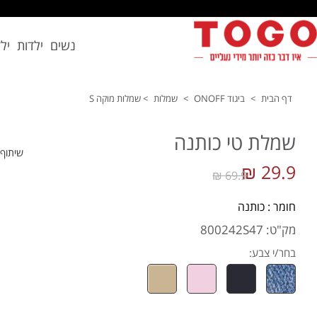
נשים
ילדות
יל
דף הבית
>
ביגוד ONOFF
>
שמלות
>
שמלות מוקה S
שמלת טי כותנה
שיתוף
29.9 ₪
69.9 ₪
חומר : כותנה
מק"ט: 800242S47
בחר/י צבע: