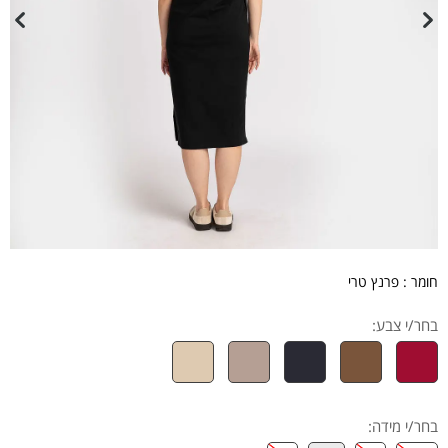
חומר : פרנץ טרי
בחר/י צבע:
בחר/י מידה
: