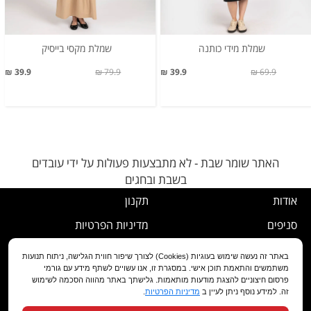
שמלת מידי כותנה
שמלת מקסי בייסיק
39.9 ₪
79.9 ₪
39.9 ₪
69.9 ₪
האתר שומר שבת - לא מתבצעות פעולות על ידי עובדים
בשבת ובחגים
אודות
תקנון
סניפים
מדיניות הפרטיות
דרושים
נוהל ביטול עסקה
באתר זה נעשה שימוש בעוגיות (Cookies) לצורך שיפור חווית הגלישה, ניתוח תנועות
משתמשים והתאמת תוכן אישי. במסגרת זו, אנו עשויים לשתף מידע עם גורמי
שירות לקוחות
מדיניות החלפה/החזרה/ביטול
פרסום חיצוניים להצגת מודעות מותאמות. גלישתך באתר מהווה הסכמה לשימוש
זה. למידע נוסף ניתן לעיין ב
מדיניות הפרטיות
.
מועדון לקוחות
הצהרת נגישות